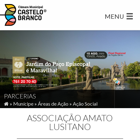
MENU
PARCERIAS
»
Munícipe
»
Áreas de Ação
»
Ação Social
ASSOCIAÇÃO AMATO
LUSITANO