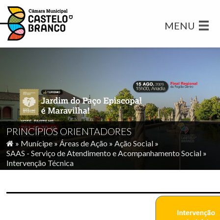
MENU
PRINCÍPIOS ORIENTADORES
»
Munícipe
»
Áreas de Ação
»
Ação Social
»
SAAS - Serviço de Atendimento e Acompanhamento Social
»
Intervenção Técnica