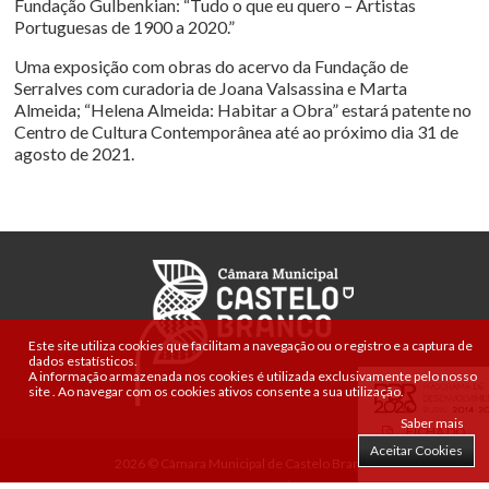
Fundação Gulbenkian: “Tudo o que eu quero – Artistas
Portuguesas de 1900 a 2020.”
Uma exposição com obras do acervo da Fundação de
Serralves com curadoria de Joana Valsassina e Marta
Almeida; “Helena Almeida: Habitar a Obra” estará patente no
Centro de Cultura Contemporânea até ao próximo dia 31 de
agosto de 2021.
Este site utiliza cookies que facilitam a navegação ou o registro e a captura de
dados estatísticos.
A informação armazenada nos cookies é utilizada exclusivamente pelo nosso
site
.
Ao navegar com os cookies ativos consente a sua utilização.
Saber mais
FICHA DO
Aceitar Cookies
PROJETO
2026 © Câmara Municipal de Castelo Branco