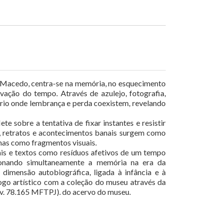
 Macedo, centra-se na memória, no esquecimento
vação do tempo. Através de azulejo, fotografia,
tório onde lembrança e perda coexistem, revelando
ete sobre a tentativa de fixar instantes e resistir
a, retratos e acontecimentos banais surgem como
nas como fragmentos visuais.
tais e textos como resíduos afetivos de um tempo
tionando simultaneamente a memória na era da
e dimensão autobiográfica, ligada à infância e à
ogo artístico com a coleção do museu através da
inv. 78.165 MFTPJ). do acervo do museu.