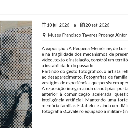
18 jul, 2026
a
20 set, 2026
Museu Francisco Tavares Proença Júnior
A exposição «A Pequena Memória», de Luís
e na fragilidade dos mecanismos de preser
vídeo, texto e instalação, constrói um terri
a instabilidade do passado.
Partindo do gesto fotográfico, o artista refl
ao desaparecimento. Fotografias de famíli
vestígios de experiências que persistem ape
A exposição integra ainda cianotipias, pos
anterior à comunicação acelerada, ques
inteligência artificial. Mantendo uma fort
memória familiar. Estabelece ainda um diál
fotografia «Cavaleiro equipado à militar» (