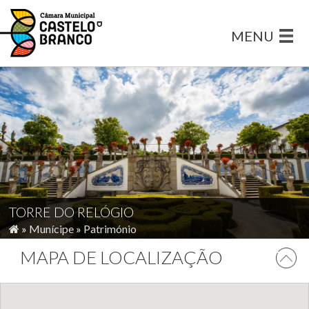
MENU
TORRE DO RELÓGIO
»
Munícipe
»
Património
MAPA DE LOCALIZAÇÃO