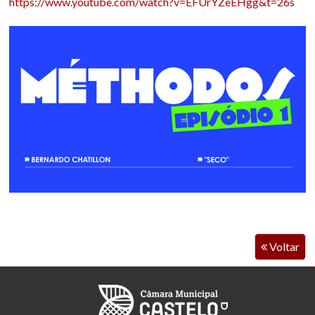
https://www.youtube.com/watch?v=EFUrYZeEHgg&t=26s
Voltar