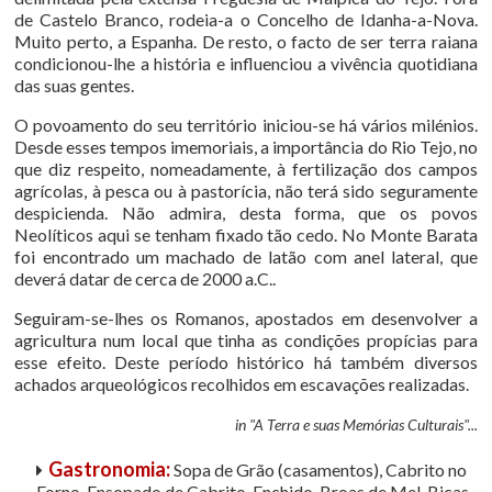
de Castelo Branco, rodeia-a o Concelho de Idanha-a-Nova.
Muito perto, a Espanha. De resto, o facto de ser terra raiana
condicionou-lhe a história e influenciou a vivência quotidiana
das suas gentes.
O povoamento do seu território iniciou-se há vários milénios.
Desde esses tempos imemoriais, a importância do Rio Tejo, no
que diz respeito, nomeadamente, à fertilização dos campos
agrícolas, à pesca ou à pastorícia, não terá sido seguramente
despicienda. Não admira, desta forma, que os povos
Neolíticos aqui se tenham fixado tão cedo. No Monte Barata
foi encontrado um machado de latão com anel lateral, que
deverá datar de cerca de 2000 a.C..
Seguiram-se-lhes os Romanos, apostados em desenvolver a
agricultura num local que tinha as condições propícias para
esse efeito. Deste período histórico há também diversos
achados arqueológicos recolhidos em escavações realizadas.
in "A Terra e suas Memórias Culturais"...
Gastronomia:
Sopa de Grão (casamentos), Cabrito no
Forno, Ensopado de Cabrito, Enchido, Broas de Mel, Bicas