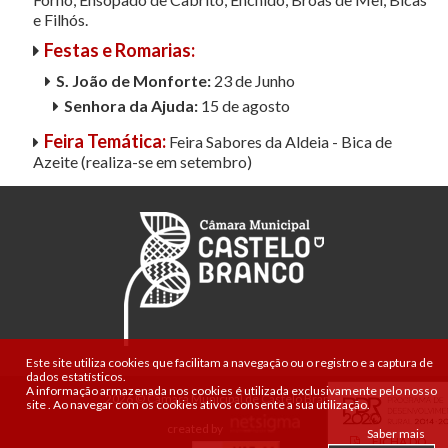
e Filhós.
Festas e Romarias:
S. João de Monforte:
23 de Junho
Senhora da Ajuda:
15 de agosto
Feira Temática:
Feira Sabores da Aldeia - Bica de
Azeite (realiza-se em setembro)
Este site utiliza cookies que facilitam a navegação ou o registro e a captura de
dados estatísticos.
A informação armazenada nos cookies é utilizada exclusivamente pelo nosso
2026 © Câmara Municipal de Castelo Branco
site
.
Ao navegar com os cookies ativos consente a sua utilização.
created by
Saber mais
FICHA DO