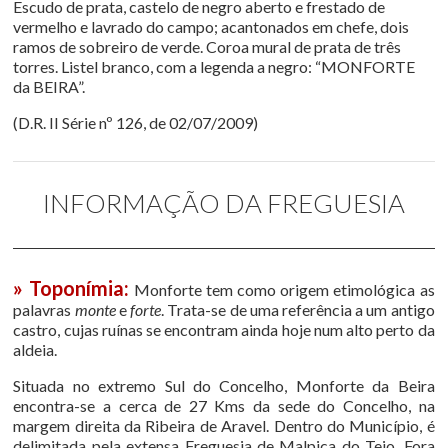
Escudo de prata, castelo de negro aberto e frestado de
vermelho e lavrado do campo; acantonados em chefe, dois
ramos de sobreiro de verde. Coroa mural de prata de três
torres. Listel branco, com a legenda a negro: “MONFORTE
da BEIRA”.
(D.R. II Série nº 126, de 02/07/2009)
INFORMAÇÃO DA FREGUESIA
» Toponímia:
Monforte tem como origem etimológica as
palavras
monte
e
forte
. Trata-se de uma referência a um antigo
castro, cujas ruínas se encontram ainda hoje num alto perto da
aldeia.
Situada no extremo Sul do Concelho, Monforte da Beira
encontra-se a cerca de 27 Kms da sede do Concelho, na
margem direita da Ribeira de Aravel. Dentro do Município, é
delimitada pela extensa Freguesia de Malpica do Tejo. Fora